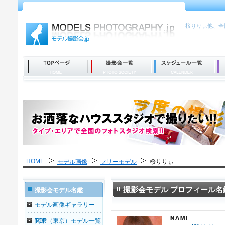
桜りりぃ他、全
HOME
モデル画像
フリーモデル
桜りりぃ
撮影会モデル プロフィール名
撮影会モデル名鑑
モデル画像ギャラリー
TOP
関東（東京）モデル一覧