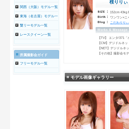
桜りりぃ
関西（大阪）モデル一覧
152cm 43kg
東海（名古屋）モデル一
ワンワン×ニ
こだわりりぃ
覧
フリーモデル一覧
レースクイーン一覧
【TV】 エンタ!371
【CM】デジドルネッ
【NET】デジドルネット
【その他】撮影会モデ
所属撮影会ガイド
フリーモデル一覧
モデル画像ギャラリー