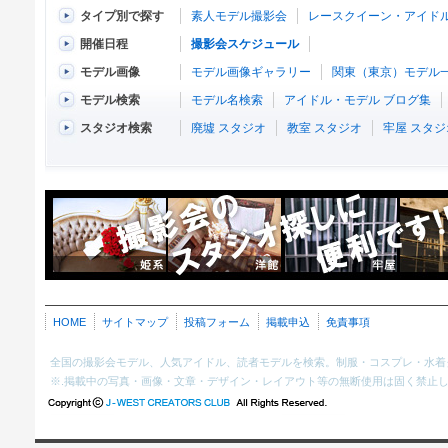
タイプ別で探す
素人モデル撮影会
レースクイーン・アイド
開催日程
撮影会スケジュール
モデル画像
モデル画像ギャラリー
関東（東京）モデル
モデル検索
モデル名検索
アイドル・モデル ブログ集
スタジオ検索
廃墟 スタジオ
教室 スタジオ
牢屋 スタジ
HOME
サイトマップ
投稿フォーム
掲載申込
免責事項
全国の撮影会モデル、人気アイドル、読者モデルを検索。制服・コスプレ・水着
※.掲載中の写真・画像・文章・デザイン・レイアウト等の無断使用は固く禁止